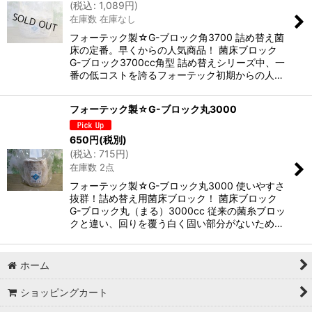
(
税込
:
1,089
円
)
在庫数 在庫なし
絞り込む
フォーテック製☆G-ブロック角3700 詰め替え菌
床の定番。早くからの人気商品！ 菌床ブロック
G-ブロック3700cc角型 詰め替えシリーズ中、一
番の低コストを誇るフォーテック初期からの人…
フォーテック製☆G-ブロック丸3000
650
円
(税別)
(
税込
:
715
円
)
在庫数 2点
フォーテック製☆G-ブロック丸3000 使いやすさ
抜群！詰め替え用菌床ブロック！ 菌床ブロック
G-ブロック丸（まる）3000cc 従来の菌糸ブロッ
クと違い、回りを覆う白く固い部分がないため…
ホーム
ショッピングカート