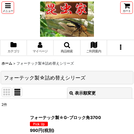
メニュー
カート
カテゴリ
マイページ
商品検索
ご利用案内
ホーム
>
フォーテック製☆詰め替えシリーズ
フォーテック製☆詰め替えシリーズ
表示順変更
閉じる
2
件
表示数
:
フォーテック製☆G-ブロック角3700
並び順
:
990
円
(税別)