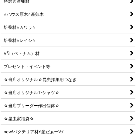
特選☆産卵材
⭐ハウス原木⭐産卵木
培養材⭐カワラ⭐
培養材⭐レイシ⭐
VÑ（ベトナム）材
プレゼント・イベント等
☆当店オリジナル☆昆虫採集用つなぎ
☆当店オリジナルT-シャツ☆
☆当店ブリーダー作出個体☆
☆昆虫家福袋☆
new!バクテリア材⚡産だぁーV⚡