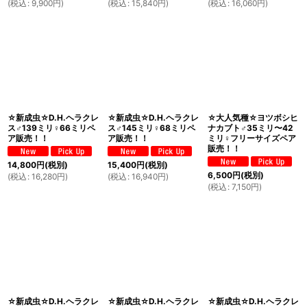
(
税込
:
9,900
円
)
(
税込
:
15,840
円
)
(
税込
:
16,060
円
)
☆新成虫☆D.H.ヘラクレ
☆新成虫☆D.H.ヘラクレ
☆大人気種☆ヨツボシヒ
ス♂139ミリ♀66ミリペ
ス♂145ミリ♀68ミリペ
ナカブト♂35ミリ〜42
ア販売！！
ア販売！！
ミリ♀フリーサイズペア
販売！！
14,800
円
(税別)
15,400
円
(税別)
6,500
円
(税別)
(
税込
:
16,280
円
)
(
税込
:
16,940
円
)
(
税込
:
7,150
円
)
☆新成虫☆D.H.ヘラクレ
☆新成虫☆D.H.ヘラクレ
☆新成虫☆D.H.ヘラクレ