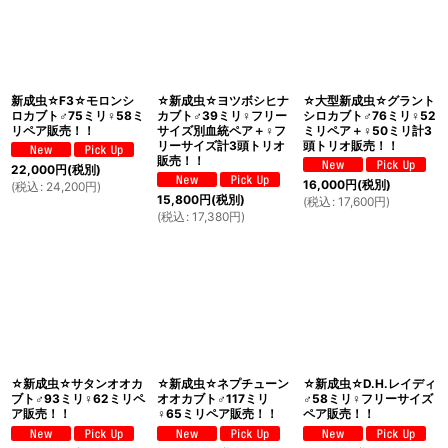
新成虫☆F3☆モロンシ
☆新成虫☆ヨツボシヒナ
☆大型新成虫☆グラント
ロカブト♂75ミリ♀58ミ
カブト♂39ミリ♀フリー
シロカブト♂76ミリ♀52
リペア販売！！
サイズ別血統ペア＋♀フ
ミリペア＋♀50ミリ計3
リーサイズ計3頭トリオ
頭トリオ販売！！
販売！！
22,000
円
(税別)
16,000
円
(税別)
(
税込
:
24,200
円
)
15,800
円
(税別)
(
税込
:
17,600
円
)
(
税込
:
17,380
円
)
☆新成虫☆サタンオオカ
☆新成虫☆ネプチューン
☆新成虫☆D.H.レイディ
ブト♂93ミリ♀62ミリペ
オオカブト♂117ミリ
♂58ミリ♀フリーサイズ
ア販売！！
♀65ミリペア販売！！
ペア販売！！