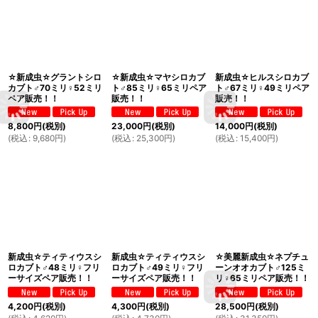
☆新成虫☆グラントシロ
☆新成虫☆マヤシロカブ
新成虫☆ヒルスシロカブ
カブト♂70ミリ♀52ミリ
ト♂85ミリ♀65ミリペア
ト♂67ミリ♀49ミリペア
ペア販売！！
販売！！
販売！！
8,800
円
(税別)
23,000
円
(税別)
14,000
円
(税別)
(
税込
:
9,680
円
)
(
税込
:
25,300
円
)
(
税込
:
15,400
円
)
新成虫☆ティティウスシ
新成虫☆ティティウスシ
☆美麗新成虫☆ネプチュ
ロカブト♂48ミリ♀フリ
ロカブト♂49ミリ♀フリ
ーンオオカブト♂125ミ
ーサイズペア販売！！
ーサイズペア販売！！
リ♀65ミリペア販売！！
4,200
円
(税別)
4,300
円
(税別)
28,500
円
(税別)