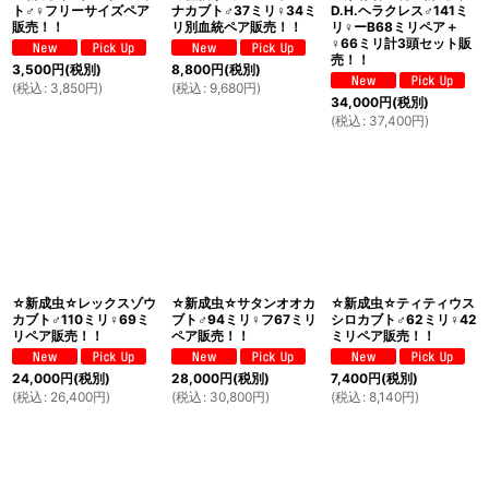
ト♂♀フリーサイズペア
ナカブト♂37ミリ♀34ミ
D.H.ヘラクレス♂141ミ
販売！！
リ別血統ペア販売！！
リ♀ーB68ミリペア＋
♀66ミリ計3頭セット販
売！！
3,500
円
(税別)
8,800
円
(税別)
(
税込
:
3,850
円
)
(
税込
:
9,680
円
)
34,000
円
(税別)
(
税込
:
37,400
円
)
☆新成虫☆レックスゾウ
☆新成虫☆サタンオオカ
☆新成虫☆ティティウス
カブト♂110ミリ♀69ミ
ブト♂94ミリ♀フ67ミリ
シロカブト♂62ミリ♀42
リペア販売！！
ペア販売！！
ミリペア販売！！
24,000
円
(税別)
28,000
円
(税別)
7,400
円
(税別)
(
税込
:
26,400
円
)
(
税込
:
30,800
円
)
(
税込
:
8,140
円
)