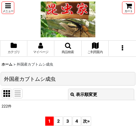
メニュー
カート
カテゴリ
マイページ
商品検索
ご利用案内
ホーム
>
外国産カブトムシ成虫
外国産カブトムシ成虫
表示順変更
閉じる
222
件
表示数
:
1
2
3
4
次
»
並び順
: