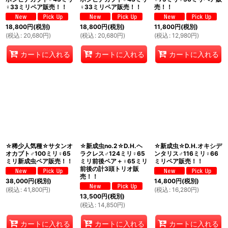
♀33ミリペア販売！！
♀33ミリペア販売！！
売！！
18,800
円
(税別)
18,800
円
(税別)
11,800
円
(税別)
(
税込
:
20,680
円
)
(
税込
:
20,680
円
)
(
税込
:
12,980
円
)
カートに入れる
カートに入れる
カートに入れる
☆稀少人気種☆サタンオ
☆新成虫no.2☆D.H.ヘ
☆新成虫☆D.H.オキシデ
オカブト♂100ミリ♀65
ラクレス♂124ミリ♀65
ンタリス♂116ミリ♀66
ミリ新成虫ペア販売！！
ミリ前後ペア＋♀65ミリ
ミリペア販売！！
前後の計3頭トリオ販
売！！
38,000
円
(税別)
14,800
円
(税別)
(
税込
:
41,800
円
)
(
税込
:
16,280
円
)
13,500
円
(税別)
(
税込
:
14,850
円
)
カートに入れる
カートに入れる
カートに入れる