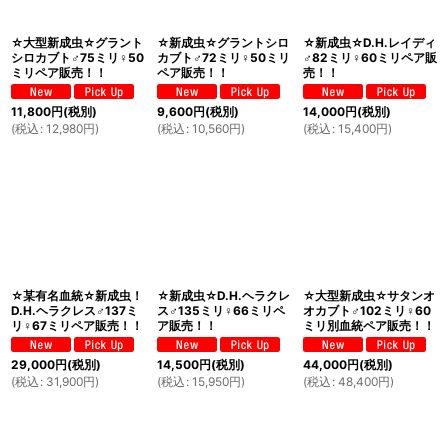
☆大型新成虫☆グラント
☆新成虫☆グラントシロ
☆新成虫☆D.H.レイディ
シロカブト♂75ミリ♀50
カブト♂72ミリ♀50ミリ
♂82ミリ♀60ミリペア販
ミリペア販売！！
ペア販売！！
売！！
11,800
円
(税別)
9,600
円
(税別)
14,000
円
(税別)
(
税込
:
12,980
円
)
(
税込
:
10,560
円
)
(
税込
:
15,400
円
)
☆某有名血統☆新成虫！
☆新成虫☆D.H.ヘラクレ
☆大型新成虫☆サタンオ
D.H.ヘラクレス♂137ミ
ス♂135ミリ♀66ミリペ
オカブト♂102ミリ♀60
リ♀67ミリペア販売！！
ア販売！！
ミリ別血統ペア販売！！
29,000
円
(税別)
14,500
円
(税別)
44,000
円
(税別)
(
税込
:
31,900
円
)
(
税込
:
15,950
円
)
(
税込
:
48,400
円
)