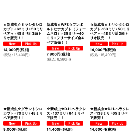
☆新成虫☆ミヤシタシロ
新成虫☆WF3☆フンボ
☆新成虫☆ミヤシタシロ
カブト♂62ミリ♀50ミリ
ルトヒナカブト（フォー
カブト♂63ミリ♀50ミリ
ペア＋♀48ミリ計3頭ト
ムネロ）♂35ミリ〜40
ペア＋♀48ミリ計3頭ト
リオ販売！！
ミリ♀フリーサイズ全4
リオ販売！！
ペア販売！！
14,000
円
(税別)
14,000
円
(税別)
7,800
円
(税別)
(
税込
:
15,400
円
)
(
税込
:
15,400
円
)
(
税込
:
8,580
円
)
☆新成虫☆グラントシロ
☆新成虫☆D.H.ヘラクレ
☆新成虫☆D.H.ヘラクレ
カブト♂70ミリ♀48ミリ
ス♂137ミリ♀64ミリペ
ス♂138ミリ♀65ミリペ
ペア販売！！
ア販売！！
ア販売！！
9,000
円
(税別)
14,400
円
(税別)
14,600
円
(税別)