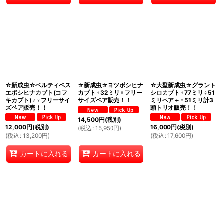
☆新成虫☆ベルティペス
☆新成虫☆ヨツボシヒナ
☆大型新成虫☆グラント
エボシヒナカブト(コフ
カブト♂32ミリ♀フリー
シロカブト♂77ミリ♀51
キカブト)♂♀フリーサイ
サイズペア販売！！
ミリペア＋♀51ミリ計3
ズペア販売！！
頭トリオ販売！！
14,500
円
(税別)
12,000
円
(税別)
16,000
円
(税別)
(
税込
:
15,950
円
)
(
税込
:
13,200
円
)
(
税込
:
17,600
円
)
カートに入れる
カートに入れる