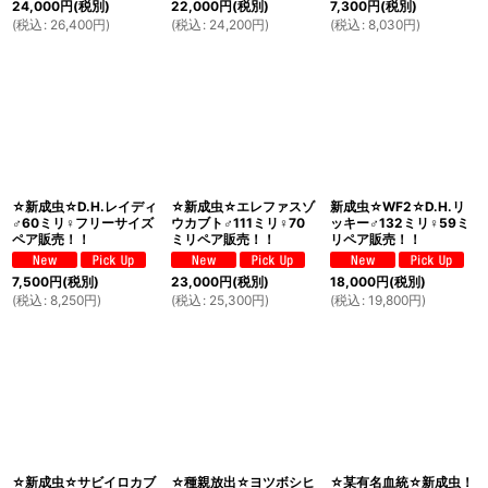
24,000
円
(税別)
22,000
円
(税別)
7,300
円
(税別)
(
税込
:
26,400
円
)
(
税込
:
24,200
円
)
(
税込
:
8,030
円
)
☆新成虫☆D.H.レイディ
☆新成虫☆エレファスゾ
新成虫☆WF2☆D.H.リ
♂60ミリ♀フリーサイズ
ウカブト♂111ミリ♀70
ッキー♂132ミリ♀59ミ
ペア販売！！
ミリペア販売！！
リペア販売！！
7,500
円
(税別)
23,000
円
(税別)
18,000
円
(税別)
(
税込
:
8,250
円
)
(
税込
:
25,300
円
)
(
税込
:
19,800
円
)
☆新成虫☆サビイロカブ
☆種親放出☆ヨツボシヒ
☆某有名血統☆新成虫！