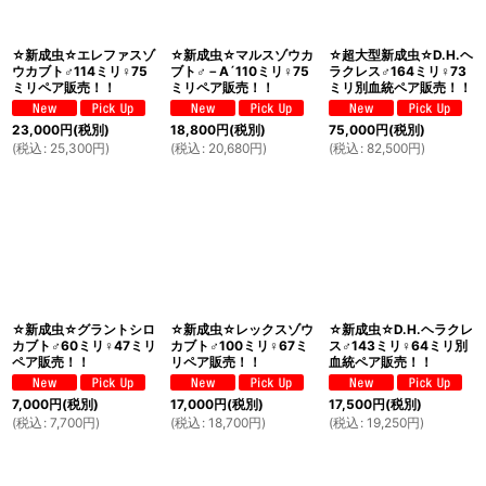
☆新成虫☆エレファスゾ
☆新成虫☆マルスゾウカ
☆超大型新成虫☆D.H.ヘ
ウカブト♂114ミリ♀75
ブト♂－A´110ミリ♀75
ラクレス♂164ミリ♀73
ミリペア販売！！
ミリペア販売！！
ミリ別血統ペア販売！！
23,000
円
(税別)
18,800
円
(税別)
75,000
円
(税別)
(
税込
:
25,300
円
)
(
税込
:
20,680
円
)
(
税込
:
82,500
円
)
☆新成虫☆グラントシロ
☆新成虫☆レックスゾウ
☆新成虫☆D.H.ヘラクレ
カブト♂60ミリ♀47ミリ
カブト♂100ミリ♀67ミ
ス♂143ミリ♀64ミリ別
ペア販売！！
リペア販売！！
血統ペア販売！！
7,000
円
(税別)
17,000
円
(税別)
17,500
円
(税別)
(
税込
:
7,700
円
)
(
税込
:
18,700
円
)
(
税込
:
19,250
円
)