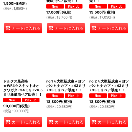
新成虫ペア販売！！
売！！
1,500
円
(税別)
(
税込
:
1,650
円
)
17,000
円
(税別)
15,500
円
(税別)
(
税込
:
18,700
円
)
(
税込
:
17,050
円
)
カートに入れる
カートに入れる
カートに入れる
ドルクス最高峰
no.1☆大型新成虫☆ヨツ
no.2☆大型新成虫☆ヨツ
☆WF4☆スキットオオ
ボシヒナカブト♂43ミリ
ボシヒナカブト♂43ミリ
クワガタ♂34ミリ♀26.5
♀33ミリペア販売！！
♀33ミリペア販売！！
ミリ新成虫ペア販売！！
18,800
円
(税別)
18,800
円
(税別)
90,000
円
(税別)
(
税込
:
20,680
円
)
(
税込
:
20,680
円
)
(
税込
:
99,000
円
)
カートに入れる
カートに入れる
カートに入れる