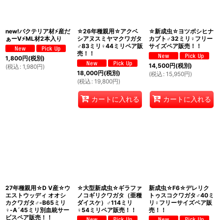
new!バクテリア材⚡産だ
☆26年種親用☆アクベ
☆新成虫☆ヨツボシヒナ
ぁーV⚡ML材2本入り
シアヌスミヤマクワガタ
カブト♂32ミリ♀フリー
♂83ミリ♀44ミリペア販
サイズペア販売！！
売！！
1,800
円
(税別)
14,500
円
(税別)
(
税込
:
1,980
円
)
18,000
円
(税別)
(
税込
:
15,950
円
)
(
税込
:
19,800
円
)
カートに入れる
カートに入れる
27年種親用☆D V産☆ウ
☆大型新成虫☆ギラファ
新成虫☆F6☆デレリク
エストウッディ オオシ
ノコギリクワガタ（亜種
トゥスコクワガタ♂40ミ
カクワガタ♂-B65ミリ
ダイスケ）♂114ミリ
リ♀フリーサイズペア販
♀-A´45ミリ別血統サー
♀54ミリペア販売！！
売！！
ビスペア販売！！