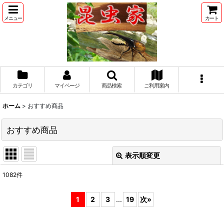
メニュー
カート
カテゴリ
マイページ
商品検索
ご利用案内
ホーム
>
おすすめ商品
おすすめ商品
表示順変更
閉じる
1082
件
表示数
:
1
2
3
...
19
次
»
並び順
: