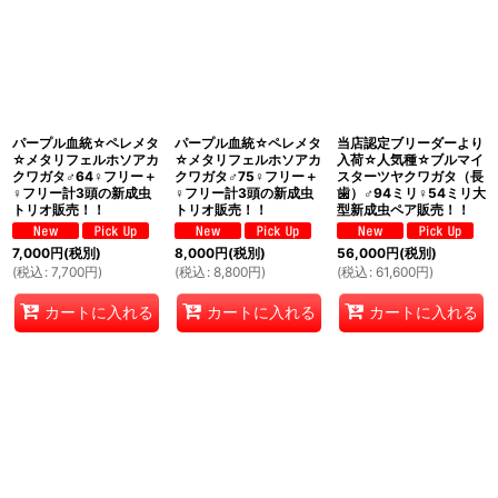
絞り込む
パープル血統☆ペレメタ
パープル血統☆ペレメタ
当店認定ブリーダーより
☆メタリフェルホソアカ
☆メタリフェルホソアカ
入荷☆人気種☆ブルマイ
クワガタ♂64♀フリー＋
クワガタ♂75♀フリー＋
スターツヤクワガタ（長
♀フリー計3頭の新成虫
♀フリー計3頭の新成虫
歯）♂94ミリ♀54ミリ大
トリオ販売！！
トリオ販売！！
型新成虫ペア販売！！
7,000
円
(税別)
8,000
円
(税別)
56,000
円
(税別)
(
税込
:
7,700
円
)
(
税込
:
8,800
円
)
(
税込
:
61,600
円
)
カートに入れる
カートに入れる
カートに入れる