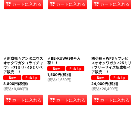
カートに入れる
カートに入れる
カートに入れる
☆新成虫☆アンタエウス
☆BE-KUWA99号入
稀少種☆WF3☆ブレビ
オオクワガタ（ライチャ
荷！！
スオオクワガタ♂25ミリ
ウ）♂71ミリ♀45ミリペ
♀フリーサイズ新成虫ペ
ア販売！！
ア販売！！
1,500
円
(税別)
(
税込
:
1,650
円
)
8,800
円
(税別)
24,000
円
(税別)
(
税込
:
9,680
円
)
(
税込
:
26,400
円
)
カートに入れる
カートに入れる
カートに入れる