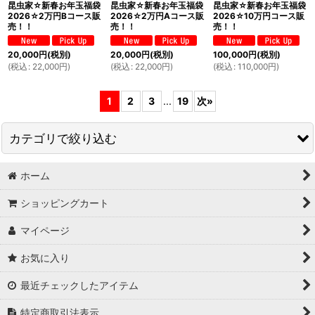
昆虫家☆新春お年玉福袋
昆虫家☆新春お年玉福袋
昆虫家☆新春お年玉福袋
2026☆2万円Bコース販
2026☆2万円Aコース販
2026☆10万円コース販
売！！
売！！
売！！
20,000
円
(税別)
20,000
円
(税別)
100,000
円
(税別)
(
税込
:
22,000
円
)
(
税込
:
22,000
円
)
(
税込
:
110,000
円
)
1
2
3
...
19
次
»
カテゴリで絞り込む
ホーム
国産カブトムシ成虫
ショッピングカート
国産クワガタムシ成虫
マイページ
外国産カブトムシ成虫
お気に入り
外国産クワガタ成虫
最近チェックしたアイテム
カナブン.ハナムグリ
特定商取引法表示