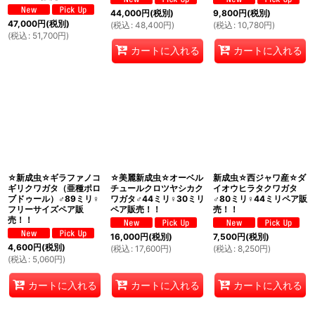
44,000
円
(税別)
9,800
円
(税別)
47,000
円
(税別)
(
税込
:
48,400
円
)
(
税込
:
10,780
円
)
(
税込
:
51,700
円
)
カートに入れる
カートに入れる
☆新成虫☆ギラファノコ
☆美麗新成虫☆オーベル
新成虫☆西ジャワ産☆ダ
ギリクワガタ（亜種ポロ
チュールクロツヤシカク
イオウヒラタクワガタ
ブドゥール）♂89ミリ♀
ワガタ♂44ミリ♀30ミリ
♂80ミリ♀44ミリペア販
フリーサイズペア販
ペア販売！！
売！！
売！！
16,000
円
(税別)
7,500
円
(税別)
4,600
円
(税別)
(
税込
:
17,600
円
)
(
税込
:
8,250
円
)
(
税込
:
5,060
円
)
カートに入れる
カートに入れる
カートに入れる