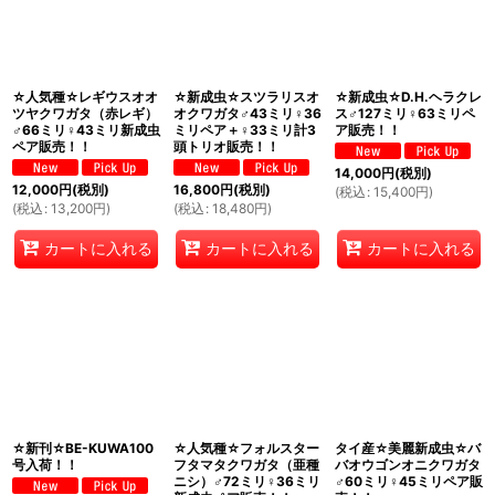
☆人気種☆レギウスオオ
☆新成虫☆スツラリスオ
☆新成虫☆D.H.ヘラクレ
ツヤクワガタ（赤レギ）
オクワガタ♂43ミリ♀36
ス♂127ミリ♀63ミリペ
♂66ミリ♀43ミリ新成虫
ミリペア＋♀33ミリ計3
ア販売！！
ペア販売！！
頭トリオ販売！！
14,000
円
(税別)
12,000
円
(税別)
16,800
円
(税別)
(
税込
:
15,400
円
)
(
税込
:
13,200
円
)
(
税込
:
18,480
円
)
カートに入れる
カートに入れる
カートに入れる
☆新刊☆BE-KUWA100
☆人気種☆フォルスター
タイ産☆美麗新成虫☆バ
号入荷！！
フタマタクワガタ（亜種
バオウゴンオニクワガタ
ニシ）♂72ミリ♀36ミリ
♂60ミリ♀45ミリペア販