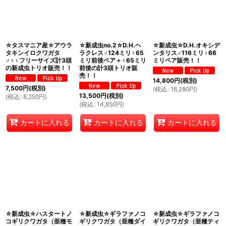
☆タスマニア産☆アウラ
☆新成虫no.2☆D.H.ヘ
☆新成虫☆D.H.オキシデ
タキンイロクワガタ
ラクレス♂124ミリ♀65
ンタリス♂116ミリ♀66
♂♀♀フリーサイズ計3頭
ミリ前後ペア＋♀65ミリ
ミリペア販売！！
の新成虫トリオ販売！！
前後の計3頭トリオ販
売！！
14,800
円
(税別)
7,500
円
(税別)
(
税込
:
16,280
円
)
13,500
円
(税別)
(
税込
:
8,250
円
)
(
税込
:
14,850
円
)
カートに入れる
カートに入れる
カートに入れる
☆新成虫☆ハスタートノ
☆新成虫☆ギラファノコ
☆新成虫☆ギラファノコ
コギリクワガタ（亜種モ
ギリクワガタ（亜種ダイ
ギリクワガタ（亜種ティ