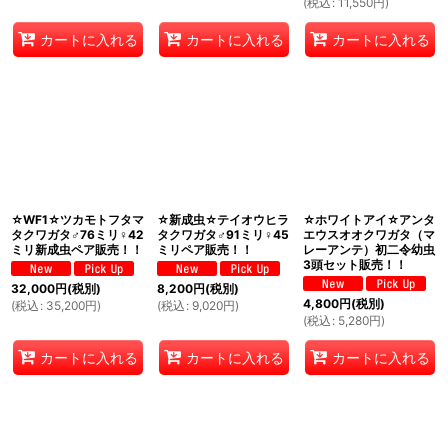
(
税込
:
11,550
円
)
カートに入れる
カートに入れる
カートに入れる
☆WF1☆ツカモトフタマ
☆新成虫☆テイオウヒラ
☆ホワイトアイ☆アンタ
タクワガタ♂76ミリ♀42
タクワガタ♂91ミリ♀45
エウスオオクワガタ（マ
ミリ新成虫ペア販売！！
ミリペア販売！！
レーアンテ）初二令幼虫
3頭セット販売！！
32,000
円
(税別)
8,200
円
(税別)
4,800
円
(税別)
(
税込
:
35,200
円
)
(
税込
:
9,020
円
)
(
税込
:
5,280
円
)
カートに入れる
カートに入れる
カートに入れる