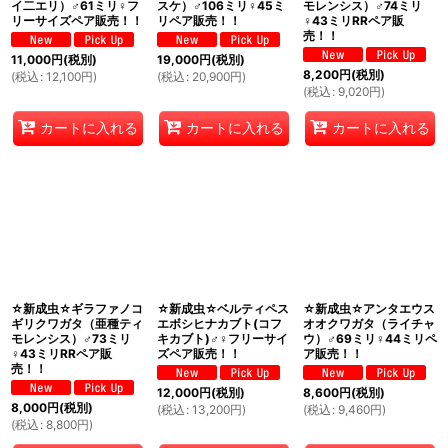
イ二エリ）♂61ミリ♀フ
スケ）♂106ミリ♀45ミ
モレンシス）♂74ミリ
リーサイズペア販売！！
リペア販売！！
♀43ミリRRペア販
売！！
11,000
円
(税別)
19,000
円
(税別)
8,200
円
(税別)
(
税込
:
12,100
円
)
(
税込
:
20,900
円
)
(
税込
:
9,020
円
)
カートに入れる
カートに入れる
カートに入れる
☆新成虫☆ギラファノコ
☆新成虫☆ベルティペス
☆新成虫☆アンタエウス
ギリクワガタ（亜種ティ
エボシヒナカブト(コフ
オオクワガタ（ライチャ
モレンシス）♂73ミリ
キカブト)♂♀フリーサイ
ウ）♂69ミリ♀44ミリペ
♀43ミリRRペア販
ズペア販売！！
ア販売！！
売！！
12,000
円
(税別)
8,600
円
(税別)
8,000
円
(税別)
(
税込
:
13,200
円
)
(
税込
:
9,460
円
)
(
税込
:
8,800
円
)