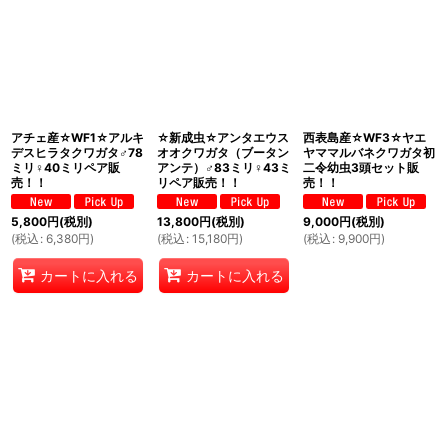
アチェ産☆WF1☆アルキ
☆新成虫☆アンタエウス
西表島産☆WF3☆ヤエ
デスヒラタクワガタ♂78
オオクワガタ（ブータン
ヤママルバネクワガタ初
ミリ♀40ミリペア販
アンテ）♂83ミリ♀43ミ
二令幼虫3頭セット販
売！！
リペア販売！！
売！！
5,800
円
(税別)
13,800
円
(税別)
9,000
円
(税別)
(
税込
:
6,380
円
)
(
税込
:
15,180
円
)
(
税込
:
9,900
円
)
カートに入れる
カートに入れる