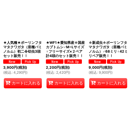
★人気種★ボーリンフタ
★WF1★愛知県産☆国産
☆新成虫☆ボーリンフタ
マタクワガタ（亜種バミ
カブトムシ♂M~Lサイズ
マタクワガタ（亜種バミ
ノルム）初二令幼虫3頭
♀フリーサイズ×２ペア
ノルム）♂68ミリ♀42ミ
セット販売！！
計4頭のセット販売！！
リペア販売！！
3,900
円
(税別)
2,200
円
(税別)
9,000
円
(税別)
(
税込
:
4,290
円
)
(
税込
:
2,420
円
)
(
税込
:
9,900
円
)
カートに入れる
カートに入れる
カートに入れる