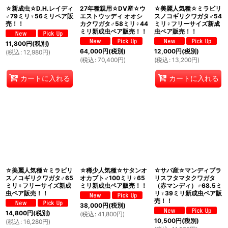
☆新成虫☆D.H.レイディ
27年種親用☆DV産☆ウ
☆美麗人気種☆ミラビリ
♂79ミリ♀56ミリペア販
エストウッディ オオシ
スノコギリクワガタ♂54
売！！
カクワガタ♂58ミリ♀44
ミリ♀フリーサイズ新成
ミリ新成虫ペア販売！！
虫ペア販売！！
11,800
円
(税別)
64,000
円
(税別)
12,000
円
(税別)
(
税込
:
12,980
円
)
(
税込
:
70,400
円
)
(
税込
:
13,200
円
)
カートに入れる
カートに入れる
☆美麗人気種☆ミラビリ
☆稀少人気種☆サタンオ
☆サバ産☆マンディブラ
スノコギリクワガタ♂65
オカブト♂100ミリ♀65
リスフタマタクワガタ
ミリ♀フリーサイズ新成
ミリ新成虫ペア販売！！
（赤マンディ）♂68.5ミ
虫ペア販売！！
リ♀39ミリ新成虫ペア販
売！！
38,000
円
(税別)
14,800
円
(税別)
(
税込
:
41,800
円
)
10,500
円
(税別)
(
税込
:
16,280
円
)