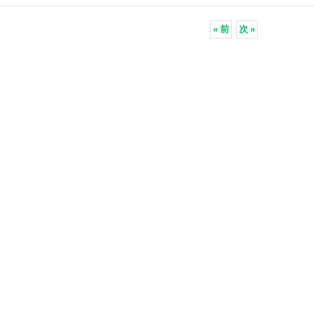
«
前
次
»