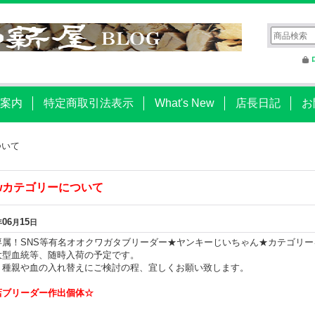
案内
特定商取引法表示
What's New
店長日記
お
ついて
wカテゴリーについて
06
15
年
月
日
専属！SNS等有名オオクワガタブリーダー★ヤンキーじいちゃん★カテゴリ
大型血統等、随時入荷の予定です。
、種親や血の入れ替えにご検討の程、宜しくお願い致します。
店ブリーダー作出個体☆