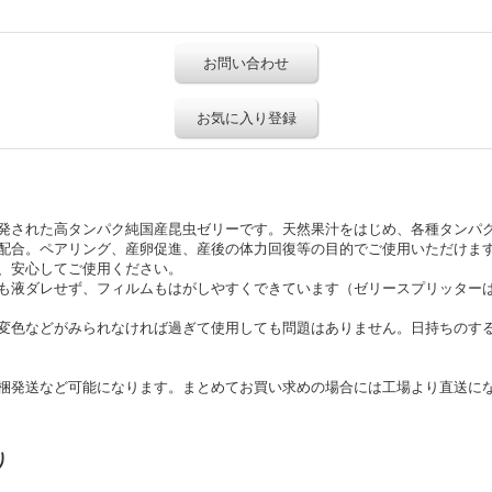
お問い合わせ
お気に入り登録
発された高タンパク純国産昆虫ゼリーです。天然果汁をはじめ、各種タンパ
配合。ペアリング、産卵促進、産後の体力回復等の目的でご使用いただけま
、安心してご使用ください。
も液ダレせず、フィルムもはがしやすくできています（ゼリースプリッター
変色などがみられなければ過ぎて使用しても問題はありません。日持ちのす
梱発送など可能になります。まとめてお買い求めの場合には工場より直送に
り