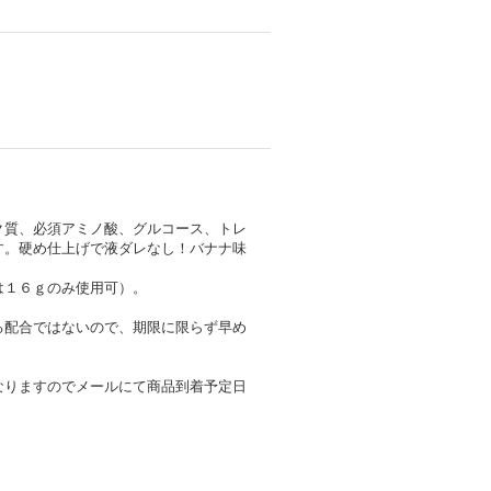
ク質、必須アミノ酸、グルコース、トレ
す。硬め仕上げで液ダレなし！バナナ味
は１６ｇのみ使用可）。
る配合ではないので、期限に限らず早め
なりますのでメールにて商品到着予定日