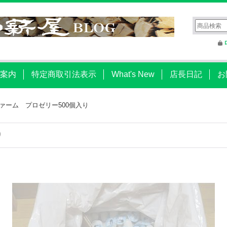
案内
特定商取引法表示
What's New
店長日記
お
ファーム プロゼリー500個入り
り