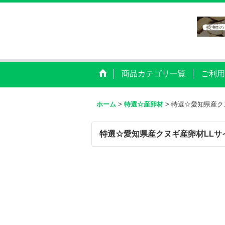
商品カテゴリ一覧
ご利用
ホーム
>
特選☆産卵材
>
特選☆愛知県産ク
特選☆愛知県産クヌギ産卵材LLサ