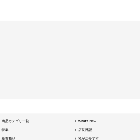
商品カテゴリ一覧
What's New
特集
店長日記
新着商品
私が店長です