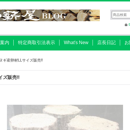
案内
特定商取引法表示
What's New
店長日記
お
ヌギ産卵材LLサイズ販売‼
イズ販売‼