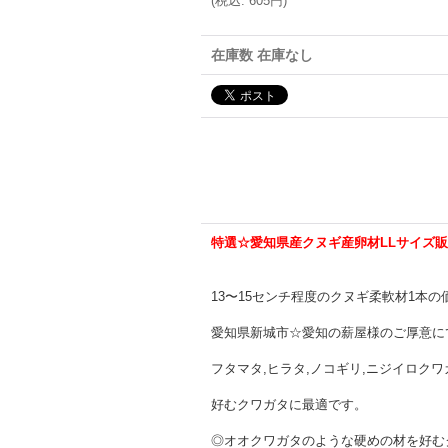
(
税込
:
605円
)
在庫数 在庫なし
特選☆愛知県産クヌギ産卵材LLサイズ販
13〜15センチ程度のクヌギ柔軟材1本
愛知県新城市☆愛知の薪屋様のご厚意に
フタマタ,ヒラタ,ノコギリ,ニジイロク
好むクワガタに最適です。
◎オオクワガタのような硬めの材を好む